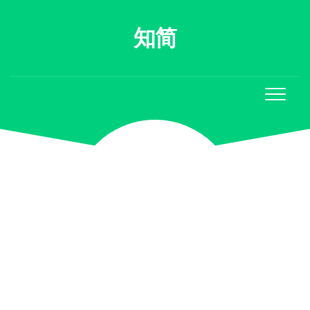
Skip
to
知简
content