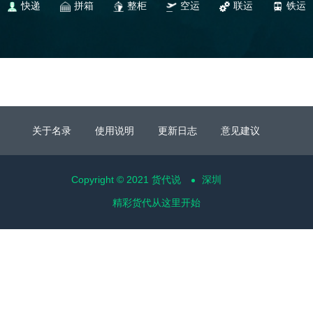
快递
拼箱
整柜
空运
联运
铁运
关于名录
使用说明
更新日志
意见建议
Copyright © 2021 货代说
深圳
精彩货代从这里开始