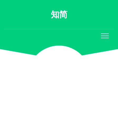
Skip
to
知简
content